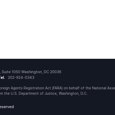
, Suite 1050 Washington, DC 20036
el.
‍202-924-0343
Foreign Agents Registration Act (FARA) on behalf of the National Ass
from the U.S. Department of Justice, Washington, D.C.
reserved