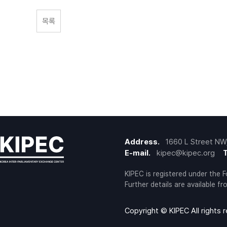
목록
Address.
1660 L Street NW
E-mail.
kipec‍@kipec.org
T
KIPEC is registered under the 
Further details are available 
Copyright © KIPEC All rights 